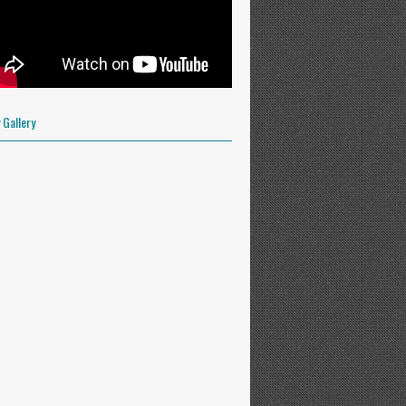
OFILE
 Gallery
y.es. Powered by
Blogger
.