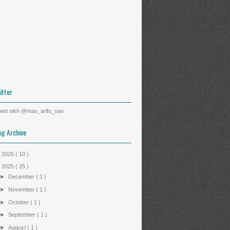
itter
eet oleh @mas_arifu_san
og Archive
►
2026
( 10 )
▼
2025
( 25 )
►
December
( 1 )
►
November
( 1 )
►
October
( 1 )
►
September
( 1 )
►
August
( 1 )