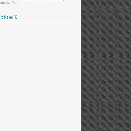
nggelar Pe...
sit Me on FB