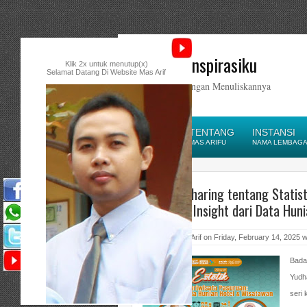
Catatan Inspirasiku
Klik 2x untuk menutup(x)
Selamat Datang Di Website Mas Arif
Ikatlah Ilmu dengan Menuliskannya
HOME
TENTANG
INSTANSI
HOMEPAGE
MAS ARIFU
NAMA LEMBAGA/
Webinar Sharing tentang Statist
Pasuruan: Insight dari Data Hun
Posted by Mas Arif on Friday, February 14, 2025 w
Bada
Yudh
seri 