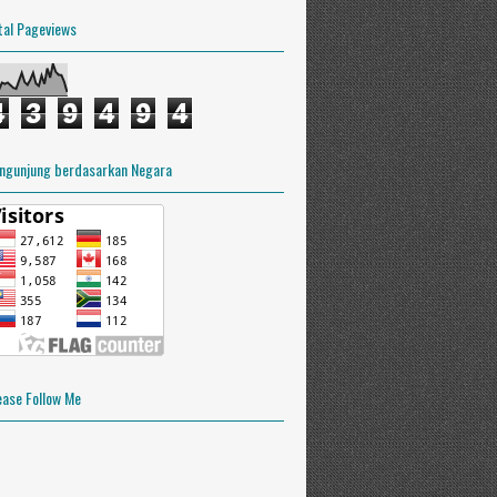
tal Pageviews
4
3
9
4
9
4
ngunjung berdasarkan Negara
ease Follow Me