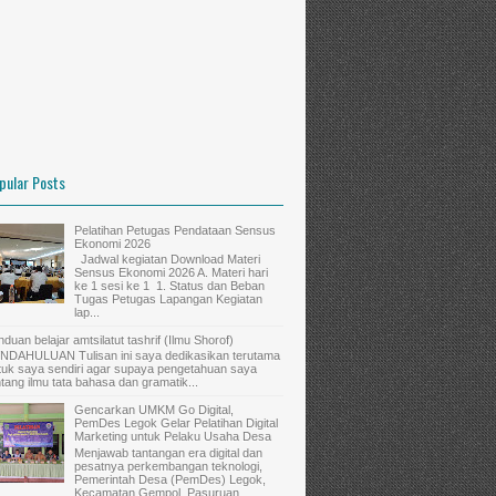
pular Posts
Pelatihan Petugas Pendataan Sensus
Ekonomi 2026
Jadwal kegiatan Download Materi
Sensus Ekonomi 2026 A. Materi hari
ke 1 sesi ke 1 1. Status dan Beban
Tugas Petugas Lapangan Kegiatan
lap...
nduan belajar amtsilatut tashrif (Ilmu Shorof)
NDAHULUAN Tulisan ini saya dedikasikan terutama
tuk saya sendiri agar supaya pengetahuan saya
ntang ilmu tata bahasa dan gramatik...
Gencarkan UMKM Go Digital,
PemDes Legok Gelar Pelatihan Digital
Marketing untuk Pelaku Usaha Desa
Menjawab tantangan era digital dan
pesatnya perkembangan teknologi,
Pemerintah Desa (PemDes) Legok,
Kecamatan Gempol, Pasuruan,