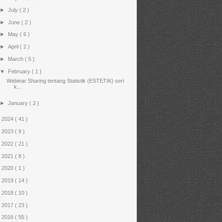
►
July
( 2 )
►
June
( 2 )
►
May
( 6 )
►
April
( 2 )
►
March
( 5 )
▼
February
( 1 )
Webinar Sharing tentang Statistik (ESTETIK) seri
k...
►
January
( 2 )
►
2024
( 41 )
►
2023
( 9 )
►
2022
( 21 )
►
2021
( 8 )
►
2020
( 1 )
►
2019
( 14 )
►
2018
( 10 )
►
2017
( 23 )
►
2016
( 55 )