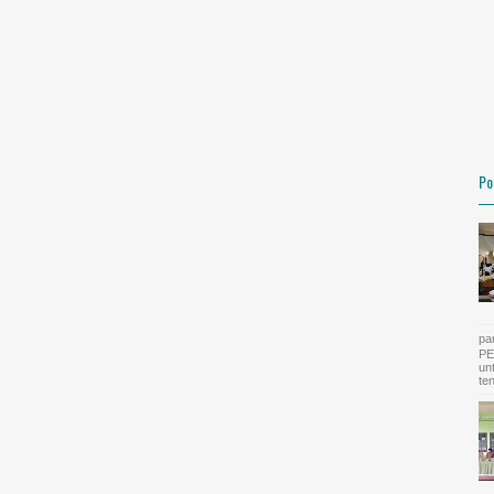
Po
pa
PE
un
te