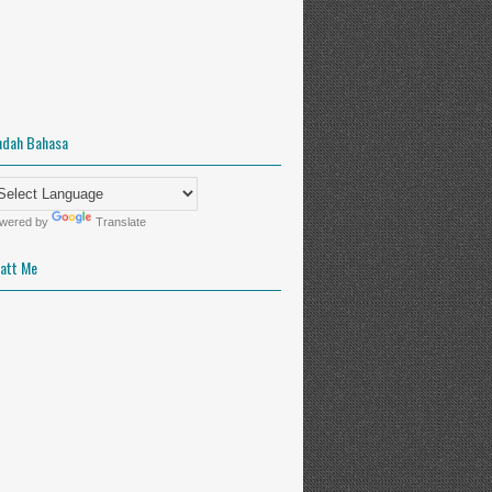
ndah Bahasa
wered by
Translate
att Me