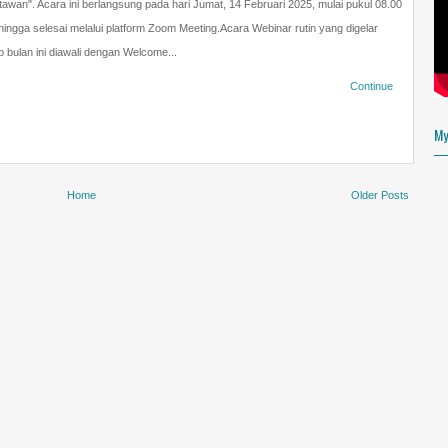
awan". Acara ini berlangsung pada hari Jumat, 14 Februari 2025, mulai pukul 08.00
ingga selesai melalui platform Zoom Meeting.Acara Webinar rutin yang digelar
About Me
p bulan ini diawali dengan Welcome...
MAS ARIF
Continue
VIEW MY COMPLETE PR
My
www.arifusan.es
Home
Older Posts