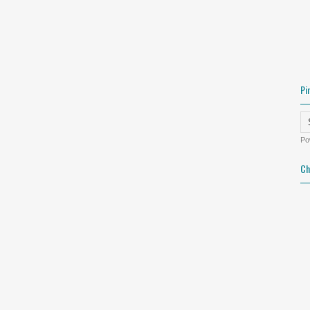
Pi
Po
Ch