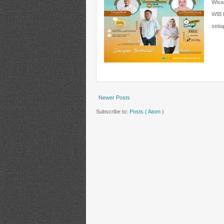
Wisat
WIB h
setia
Newer Posts
Subscribe to:
Posts ( Atom )