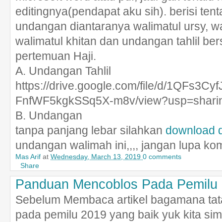
editingnya(pendapat aku sih). berisi ten
undangan diantaranya walimatul ursy, wa
walimatul khitan dan undangan tahlil b
pertemuan Haji.
A. Undangan Tahlil
https://drive.google.com/file/d/1QFs3Cy
FnfWF5kgkSSq5X-m8v/view?usp=shari
B. Undangan
tanpa panjang lebar silahkan
download di
undangan walimah ini,,,, jangan lupa k
Mas Arif
at
Wednesday, March 13, 2019
0 comments
Share
Panduan Mencoblos Pada Pemilu
Sebelum Membaca artikel bagamana tat
pada pemilu 2019 yang baik yuk kita sima