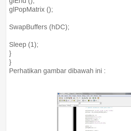
glEnd ();
glPopMatrix ();
SwapBuffers (hDC);
Sleep (1);
}
}
Perhatikan gambar dibawah ini :