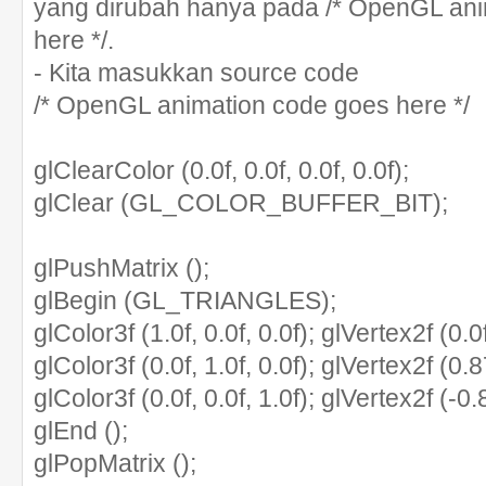
yang dirubah hanya pada /* OpenGL ani
here */.
- Kita masukkan source code
/* OpenGL animation code goes here */
glClearColor (0.0f, 0.0f, 0.0f, 0.0f);
glClear (GL_COLOR_BUFFER_BIT);
glPushMatrix ();
glBegin (GL_TRIANGLES);
glColor3f (1.0f, 0.0f, 0.0f); glVertex2f (0.0f
glColor3f (0.0f, 1.0f, 0.0f); glVertex2f (0.87
glColor3f (0.0f, 0.0f, 1.0f); glVertex2f (-0.8
glEnd ();
glPopMatrix ();