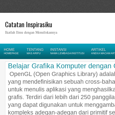
Catatan Inspirasiku
Ikatlah Ilmu dengan Menuliskannya
HOME
TENTANG
INSTANSI
ARTIKEL
HOMEPAGE
MAS ARIFU
NAMA LEMBAGA/INSTITUSI
ANEKA MACAM AR
Belajar Grafika Komputer denga
OpenGL (Open Graphics Library) adalah 
yang mendefinisikan sebuah cross-bahas
untuk menulis aplikasi yang menghasil
grafis. Terdiri dari lebih dari 250 pangg
yang dapat digunakan untuk menggamba
kompleks adegan-adegan dari primitif 