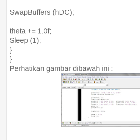
SwapBuffers (hDC);
theta += 1.0f;
Sleep (1);
}
}
Perhatikan gambar dibawah ini :