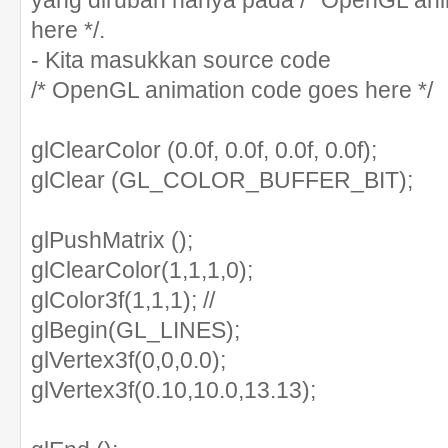
yang dirubah hanya pada /* OpenGL ani
here */.
- Kita masukkan source code
/* OpenGL animation code goes here */
glClearColor (0.0f, 0.0f, 0.0f, 0.0f);
glClear (GL_COLOR_BUFFER_BIT);
glPushMatrix ();
glClearColor(1,1,1,0);
glColor3f(1,1,1); //
glBegin(GL_LINES);
glVertex3f(0,0,0.0);
glVertex3f(0.10,10.0,13.13);