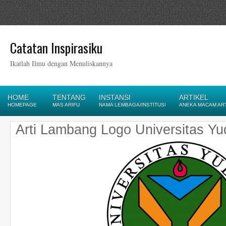
Catatan Inspirasiku
Ikatlah Ilmu dengan Menuliskannya
HOME
TENTANG
INSTANSI
ARTIKEL
HOMEPAGE
MAS ARIFU
NAMA LEMBAGA/INSTITUSI
ANEKA MACAM AR
Arti Lambang Logo Universitas Y