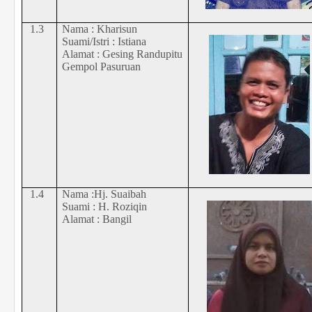
1.3
Nama : Kharisun
Suami/Istri : Istiana
Alamat : Gesing Randupitu
Gempol Pasuruan
1.4
Nama :Hj. Suaibah
Suami : H. Roziqin
Alamat : Bangil