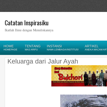
Catatan Inspirasiku
Ikatlah Ilmu dengan Menuliskannya
HOME
TENTANG
INSTANSI
ARTIKEL
HOMEPAGE
MAS ARIFU
NAMA LEMBAGA/INSTITUSI
ANEKA MACAM AR
Keluarga dari Jalur Ayah