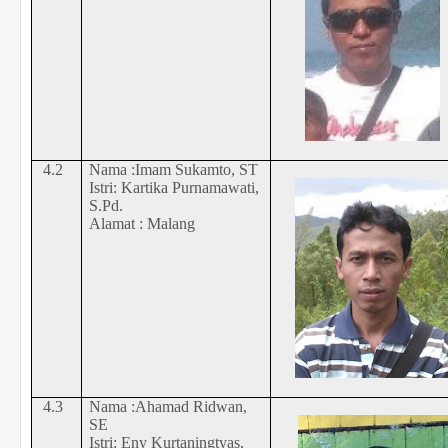
4.2
Nama :Imam Sukamto, ST
Istri:
Kartika P
urnamawati,
S.Pd.
Alamat : Malang
4.3
Nama :Ahamad Ridwan,
SE
Istri: Eny Kurtaningtyas,