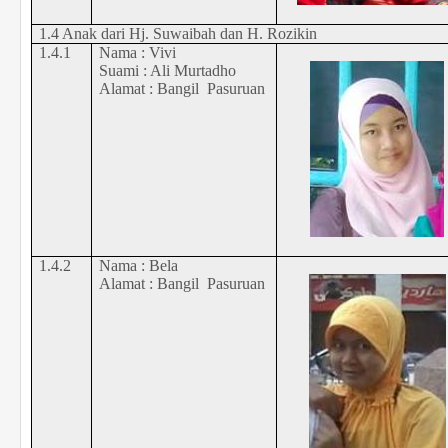
1.
4
Anak dari
Hj. Suwaibah
dan H.
Rozikin
1.
4
.1
Nama :
Vivi
Suami : Ali Murtadho
Alamat :
Bangil
Pasuruan
1.
4
.2
Nama :
Bela
Alamat :
Bangil
Pasuruan