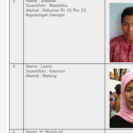
3
Nama : Subidah
Suami/Istri : Maslukha
Alamat : Kabunan Rt. 01 Rw. 13
Kepulungan Gempol
4
Nama : Lasmi
Suami/Istri : Kasmuri
Alamat : Malang
5
Nama :H. Masyhudi