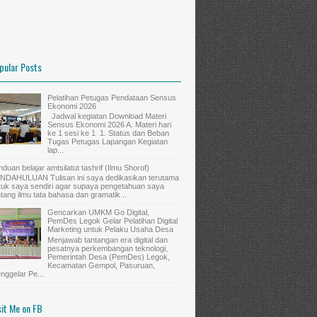
pular Posts
Pelatihan Petugas Pendataan Sensus
Ekonomi 2026
Jadwal kegiatan Download Materi
Sensus Ekonomi 2026 A. Materi hari
ke 1 sesi ke 1 1. Status dan Beban
Tugas Petugas Lapangan Kegiatan
lap...
nduan belajar amtsilatut tashrif (Ilmu Shorof)
NDAHULUAN Tulisan ini saya dedikasikan terutama
tuk saya sendiri agar supaya pengetahuan saya
ntang ilmu tata bahasa dan gramatik...
Gencarkan UMKM Go Digital,
PemDes Legok Gelar Pelatihan Digital
Marketing untuk Pelaku Usaha Desa
Menjawab tantangan era digital dan
pesatnya perkembangan teknologi,
Pemerintah Desa (PemDes) Legok,
Kecamatan Gempol, Pasuruan,
nggelar Pe...
sit Me on FB