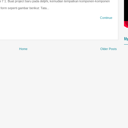
hi 7 1. Buat project baru pada delphi, kemudian tempatkan komponen-komponen
form seperti gambar berikut: Tata...
About Me
Continue
MAS ARIF
VIEW MY COMPLETE PR
My
www.arifusan.es
Home
Older Posts