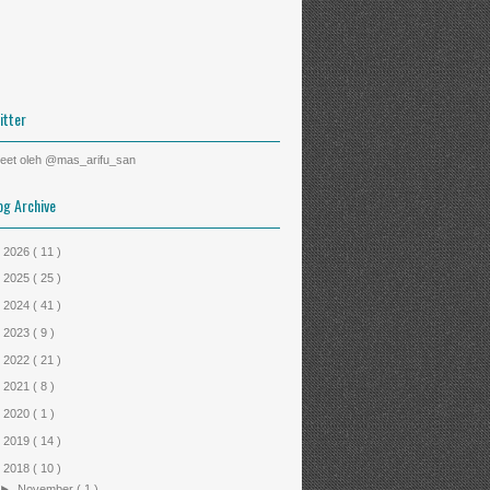
itter
eet oleh @mas_arifu_san
og Archive
►
2026
( 11 )
►
2025
( 25 )
►
2024
( 41 )
►
2023
( 9 )
►
2022
( 21 )
►
2021
( 8 )
►
2020
( 1 )
►
2019
( 14 )
▼
2018
( 10 )
►
November
( 1 )