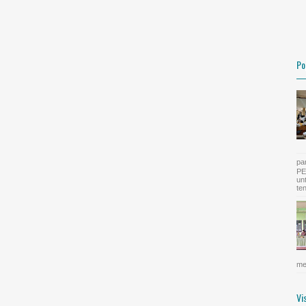
Po
pa
PE
un
te
me
Vi