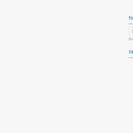
Pi
Po
Ch