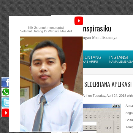
Catatan Inspirasiku
Klik 2x untuk menutup(x)
Selamat Datang Di Website Mas Arif
Ikatlah Ilmu dengan Menuliskannya
HOME
TENTANG
INSTANSI
HOMEPAGE
MAS ARIFU
NAMA LEMBAGA/
PROGRAM SEDERHANA APLIKASI 
Posted by Mas Arif on Tuesday, April 24, 2018 wit
Assa
degan
Besa
samp