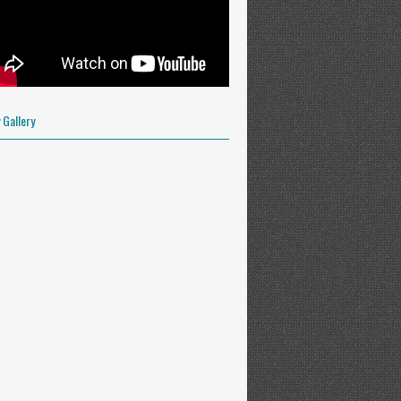
OFILE
 Gallery
y.es. Powered by
Blogger
.