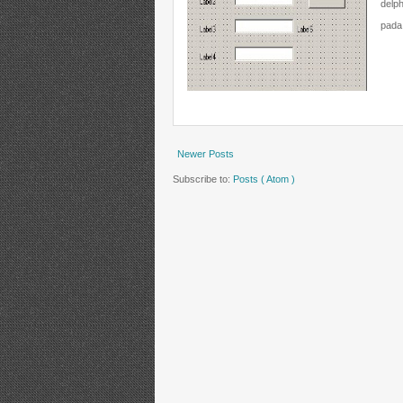
delp
pada 
Newer Posts
Subscribe to:
Posts ( Atom )