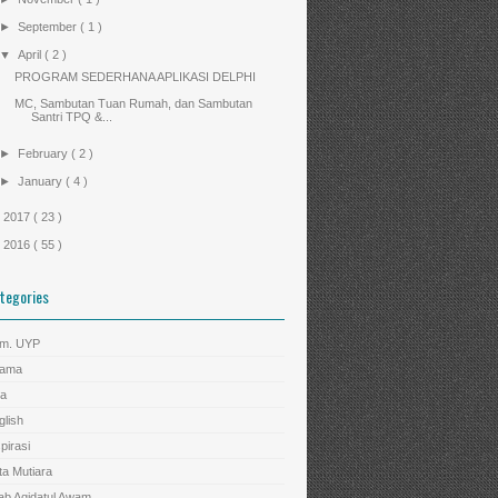
►
September
( 1 )
▼
April
( 2 )
PROGRAM SEDERHANA APLIKASI DELPHI
MC, Sambutan Tuan Rumah, dan Sambutan
Santri TPQ &...
►
February
( 2 )
►
January
( 4 )
►
2017
( 23 )
►
2016
( 55 )
tegories
m. UYP
ama
a
glish
pirasi
ta Mutiara
tab Aqidatul Awam