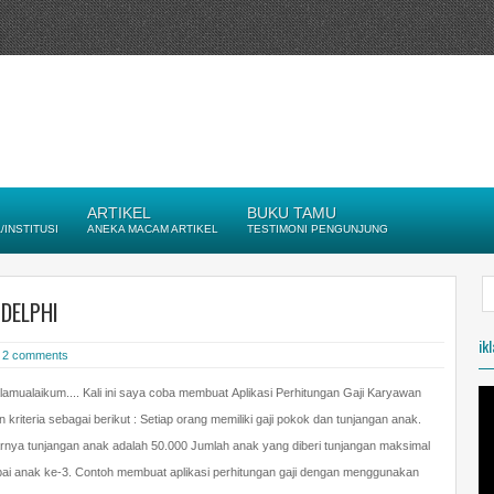
ARTIKEL
BUKU TAMU
INSTITUSI
ANEKA MACAM ARTIKEL
TESTIMONI PENGUNJUNG
DELPHI
ik
h
2 comments
lamualaikum.... Kali ini saya coba membuat Aplikasi Perhitungan Gaji Karyawan
 kriteria sebagai berikut : Setiap orang memiliki gaji pokok dan tunjangan anak.
rnya tunjangan anak adalah 50.000 Jumlah anak yang diberi tunjangan maksimal
ai anak ke-3. Contoh membuat aplikasi perhitungan gaji dengan menggunakan