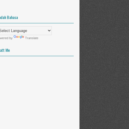
ndah Bahasa
wered by
Translate
att Me