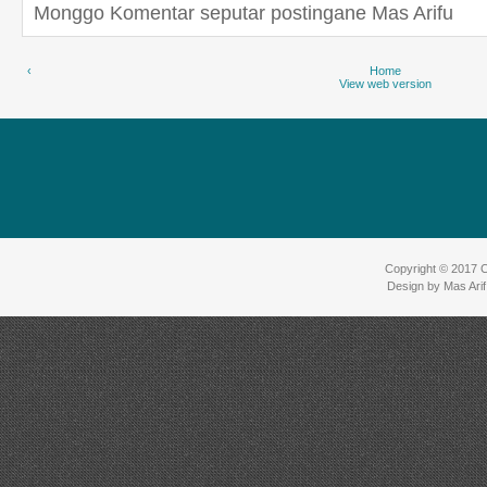
Monggo Komentar seputar postingane Mas Arifu
‹
Home
View web version
Copyright © 2017
C
Design by
Mas Ari