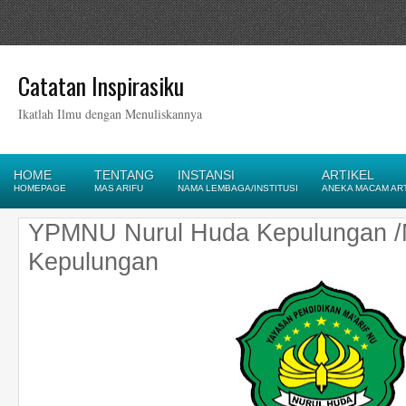
Catatan Inspirasiku
Ikatlah Ilmu dengan Menuliskannya
HOME
TENTANG
INSTANSI
ARTIKEL
HOMEPAGE
MAS ARIFU
NAMA LEMBAGA/INSTITUSI
ANEKA MACAM AR
YPMNU Nurul Huda Kepulungan /
Kepulungan