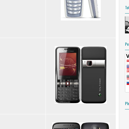
To
Pe
Pl