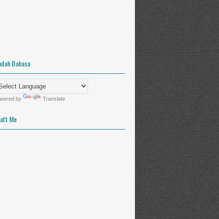
ndah Bahasa
wered by
Translate
att Me