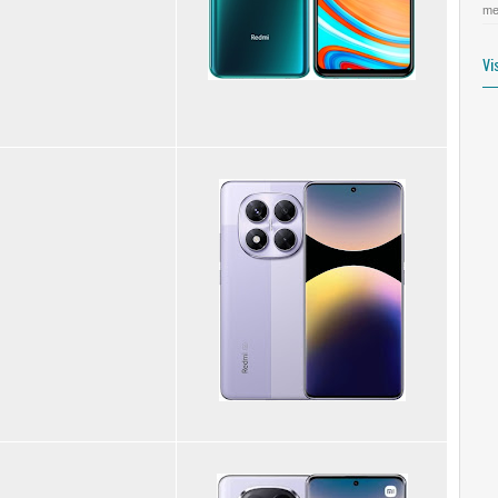
me
Vi