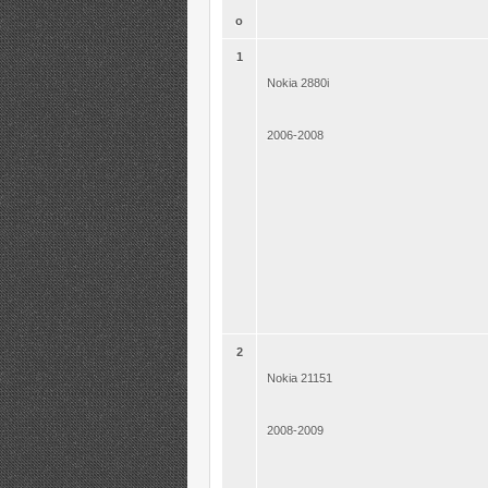
o
1
Nokia 2880i
2006-2008
2
Nokia 21151
2008-2009