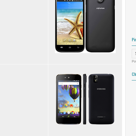
Pi
Po
Ch