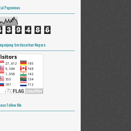
tal Pageviews
4
3
9
4
8
6
ngunjung berdasarkan Negara
ease Follow Me