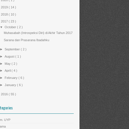
►
2020
( 1 )
►
2019
( 14 )
►
2018
( 10 )
▼
2017
( 23 )
▼
October
( 2 )
Muhasabah (Introspeksi Diri) di Akhir Tahun 2017
Sarana dan Prasarana Ibadahku
►
September
( 2 )
►
August
( 1 )
►
May
( 2 )
►
April
( 4 )
►
February
( 6 )
►
January
( 6 )
►
2016
( 55 )
tegories
m. UYP
ama