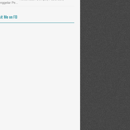
nggelar Pe...
sit Me on FB