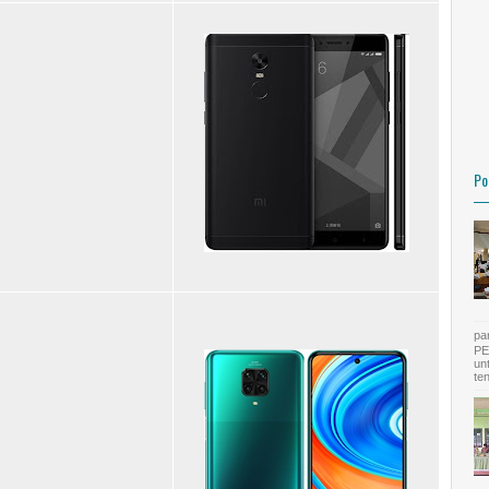
Po
pa
PE
un
te