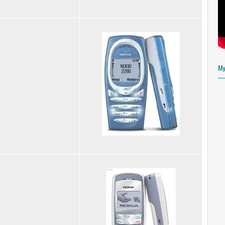
About Me
MAS ARIF
VIEW MY COMPLETE PR
My
www.arifusan.es