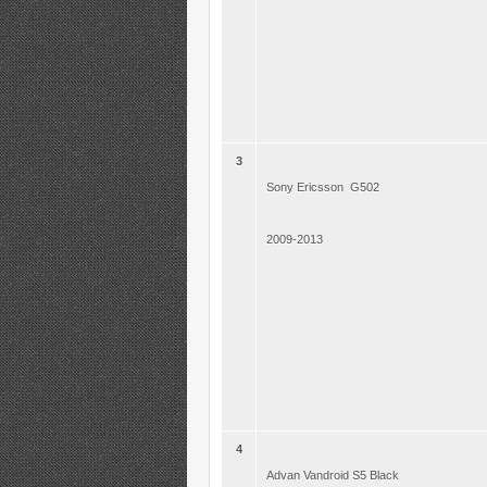
3
Sony Ericsson G502
2009-2013
4
Advan Vandroid S5 Black