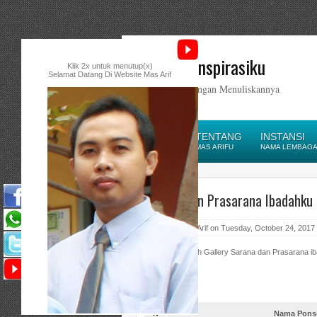
Catatan Inspirasiku
Klik 2x untuk menutup(x)
Selamat Datang Di Website Mas Arif
Ikatlah Ilmu dengan Menuliskannya
HOME
TENTANG
INSTANSI
HOMEPAGE
MAS ARIFU
NAMA LEMBAGA/
Sarana dan Prasarana Ibadahku
Posted by Mas Arif on Tuesday, October 24, 2017
Berikut ini adalah Gallery Sarana dan Prasarana i
A. Ponsel
N
Nama Pons