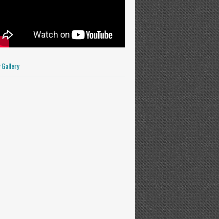
OFILE
 Gallery
y.es. Powered by
Blogger
.