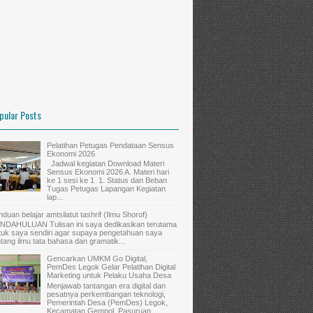
pular Posts
Pelatihan Petugas Pendataan Sensus
Ekonomi 2026
Jadwal kegiatan Download Materi
Sensus Ekonomi 2026 A. Materi hari
ke 1 sesi ke 1 1. Status dan Beban
Tugas Petugas Lapangan Kegiatan
lap...
nduan belajar amtsilatut tashrif (Ilmu Shorof)
NDAHULUAN Tulisan ini saya dedikasikan terutama
tuk saya sendiri agar supaya pengetahuan saya
ntang ilmu tata bahasa dan gramatik...
Gencarkan UMKM Go Digital,
PemDes Legok Gelar Pelatihan Digital
Marketing untuk Pelaku Usaha Desa
Menjawab tantangan era digital dan
pesatnya perkembangan teknologi,
Pemerintah Desa (PemDes) Legok,
Kecamatan Gempol, Pasuruan,