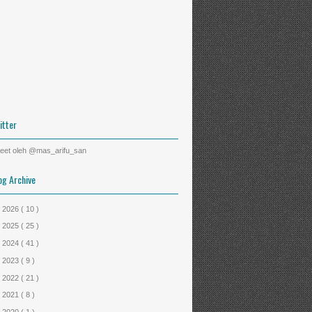
itter
eet oleh @mas_arifu_san
og Archive
►
2026
( 10 )
►
2025
( 25 )
►
2024
( 41 )
►
2023
( 9 )
►
2022
( 21 )
►
2021
( 8 )