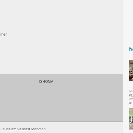
smen
Po
ISHOMA
pa
PE
un
te
usi dalam Validasi Asesmen