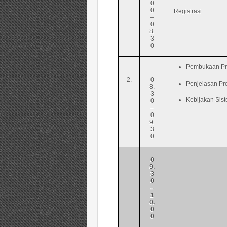
0
0
Registrasi
–
0
8.
3
0
Pembukaan Pr
2.
0
Penjelasan P
8.
3
Kebijakan Sis
0
–
0
9.
3
0
0
9.
3
0
–
1
0.
0
0