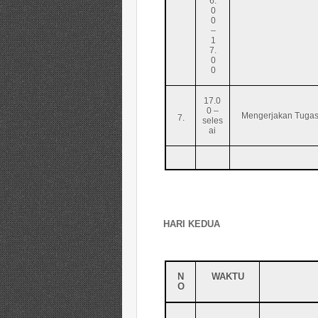
6.
0
0
–
1
7.
0
0
17.0
0 –
Mengerjakan Tugas
7.
seles
ai
HARI KEDUA
N
WAKTU
O