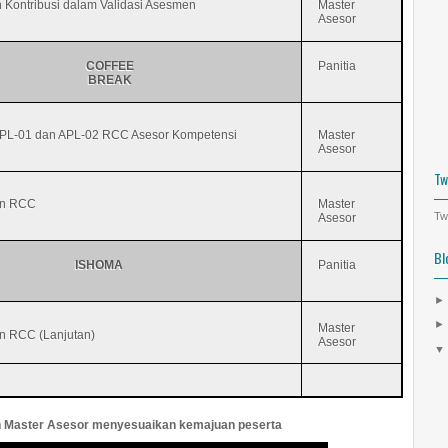
Kontribusi dalam Validasi Asesmen
Master
Asesor
COFFEE
Panitia
BREAK
APL-01 dan APL-02 RCC Asesor Kompetensi
Master
Asesor
Tw
an RCC
Master
Tw
Asesor
Bl
ISHOMA
Panitia
Master
n RCC (Lanjutan)
Asesor
an Master Asesor menyesuaikan kemajuan peserta