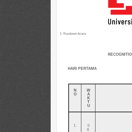
1. Rundown Acara
RECOGNITIO
HARI PERTAMA
N
W
O
A
K
T
U
1.
0
8.