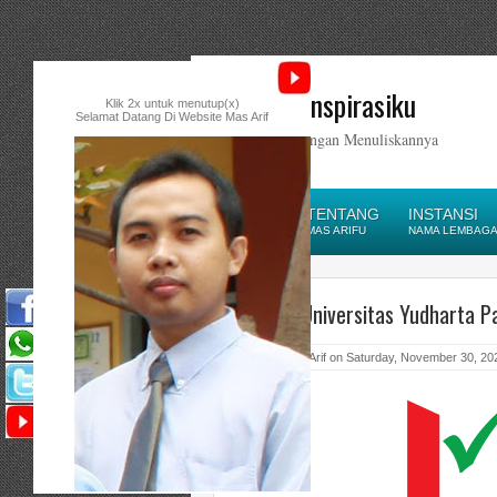
Catatan Inspirasiku
Klik 2x untuk menutup(x)
Selamat Datang Di Website Mas Arif
Ikatlah Ilmu dengan Menuliskannya
HOME
TENTANG
INSTANSI
HOMEPAGE
MAS ARIFU
NAMA LEMBAGA/
RCC LSP Universitas Yudharta 
Posted by Mas Arif on Saturday, November 30, 20