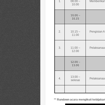
1.
08.00 –
Memberikan 
10.00
10.00 –
10.15
2.
10.15 –
Pengisian 
11.00
3.
11.00 –
Pelaksana
12.00
12.00 –
13.00
13.00 –
4.
Pelaksanaa
selesai
** Rundown acara mengikuti kebijak