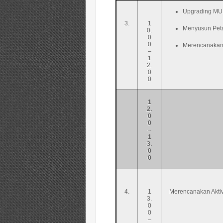
Upgrading MU
3.
1
Menyusun Pet
0.
0
0
Merencanakan 
–
1
2.
0
0
1
2.
0
0
–
1
3.
0
0
4.
1
Merencanakan Akti
3.
0
0
–