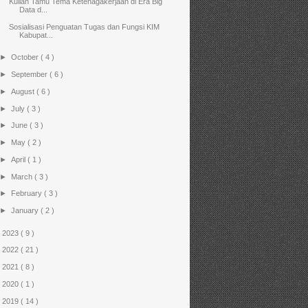
Kuliah Tamu Tema Ketenagakerjaan di Era Big
Data d...
Sosialisasi Penguatan Tugas dan Fungsi KIM
Kabupat...
►
October
( 4 )
►
September
( 6 )
►
August
( 6 )
►
July
( 3 )
►
June
( 3 )
►
May
( 2 )
►
April
( 1 )
►
March
( 3 )
►
February
( 3 )
►
January
( 2 )
►
2023
( 9 )
►
2022
( 21 )
►
2021
( 8 )
►
2020
( 1 )
►
2019
( 14 )