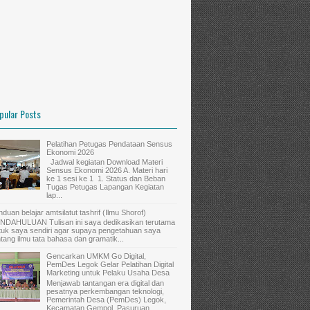
Master Asesor
pular Posts
Pelatihan Petugas Pendataan Sensus
Ekonomi 2026
Jadwal kegiatan Download Materi
Sensus Ekonomi 2026 A. Materi hari
ke 1 sesi ke 1 1. Status dan Beban
Tugas Petugas Lapangan Kegiatan
Panitia
lap...
nduan belajar amtsilatut tashrif (Ilmu Shorof)
NDAHULUAN Tulisan ini saya dedikasikan terutama
tuk saya sendiri agar supaya pengetahuan saya
ntang ilmu tata bahasa dan gramatik...
Gencarkan UMKM Go Digital,
PemDes Legok Gelar Pelatihan Digital
Marketing untuk Pelaku Usaha Desa
Menjawab tantangan era digital dan
pesatnya perkembangan teknologi,
Pemerintah Desa (PemDes) Legok,
Master Asesor
Kecamatan Gempol, Pasuruan,