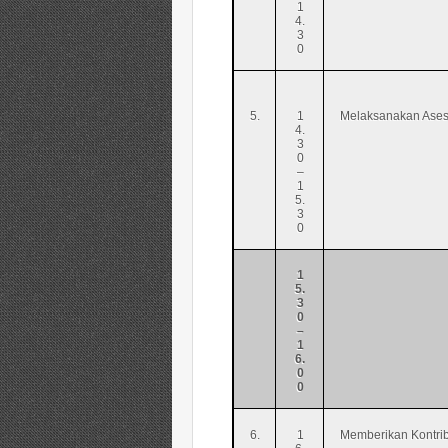
1
4.
3
0
5.
1
Melaksanakan Ase
4.
3
0
–
1
5.
3
0
1
5.
3
0
–
1
6.
0
0
6.
1
Memberikan Kontrib