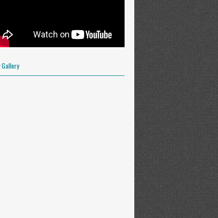
OFILE
 Gallery
y.es. Powered by
Blogger
.
INSTRUKTUR
Panitia