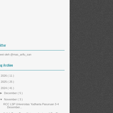
itter
eet oleh @mas_arifu_san
og Archive
►
2026
( 11 )
►
2025
( 25 )
▼
2024
( 41 )
►
December
( 5 )
▼
November
( 3 )
RCC LSP Universitas Yudharta Pasuruan 3-4
Desember...