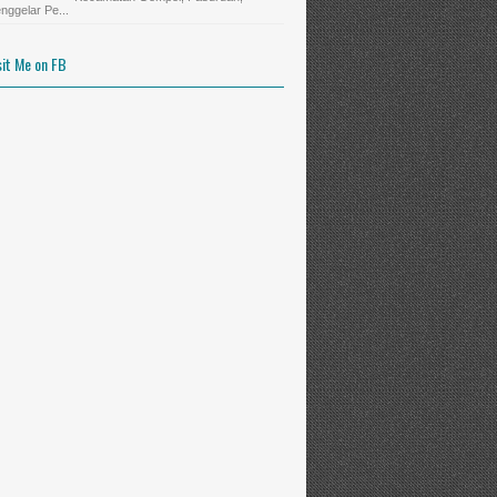
nggelar Pe...
sit Me on FB
Peserta