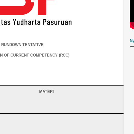
About Me
MAS ARIF
VIEW MY COMPLETE PR
My
RUNDOWN TENTATIVE
www.arifusan.es
N OF CURRENT COMPETENCY (RCC)
MATERI