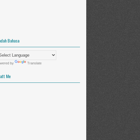
Master Asesor
ndah Bahasa
wered by
Translate
Panitia
att Me
Master Asesor